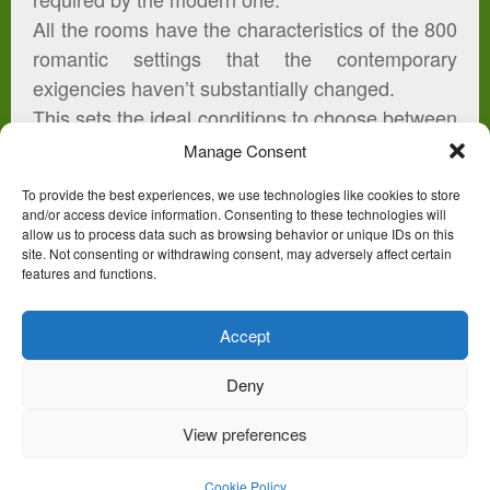
All the rooms have the characteristics of the 800
romantic settings that the contemporary
exigencies haven’t substantially changed.
This sets the ideal conditions to choose between
the suggestions of a tourist guide, or the choice
Manage Consent
of venturing among the “trazzere” ( Sicilian
To provide the best experiences, we use technologies like cookies to store
paths) and the beauty of the nature that
and/or access device information. Consenting to these technologies will
surrounds the nest.
allow us to process data such as browsing behavior or unique IDs on this
site. Not consenting or withdrawing consent, may adversely affect certain
features and functions.
Accept
Deny
(c) 2013 B&B Feraoluni - Powered by LV7 s.r.l.
View preferences
CONTACTS
Cookie Policy (EU)
Cookie Policy